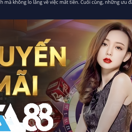
h mà không lo lắng về việc mất tiền. Cuối cùng, những ưu đ