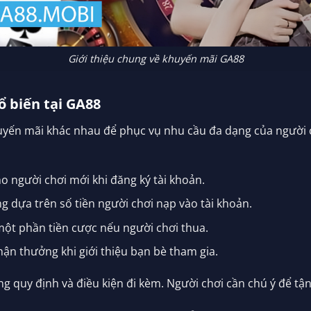
Giới thiệu chung về khuyến mãi GA88
ổ biến tại GA88
huyến mãi khác nhau để phục vụ nhu cầu đa dạng của người 
o người chơi mới khi đăng ký tài khoản.
g dựa trên số tiền người chơi nạp vào tài khoản.
 một phần tiền cược nếu người chơi thua.
hận thưởng khi giới thiệu bạn bè tham gia.
g quy định và điều kiện đi kèm. Người chơi cần chú ý để tận