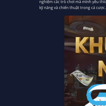
nghiệm các trò chơi mà mình yêu thíc
kỹ năng và chiến thuật trong cá cược.