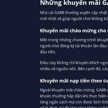
Những khuyến mãi GA
Nhà cái GA88 thường xuyên cập nhật k
mới nhất sẽ giúp người chơi không bỏ
Khuyến mãi chào mừng cho 
Một trong những chương trình khuyến
người chơi đăng ký tài khoản lần đầu
đầu tiên.
Điều này không chỉ khuyến khích ngườ
nhiều về nguồn vốn. Bên cạnh đó, các
Khuyến mãi nạp tiền theo t
Ngoài khuyến mãi chào mừng, GA88 cò
khoản thưởng hấp dẫn khi thực hiện c
tăng ngân sách mà còn được kích thíc