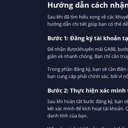
Hướng dẫn cách nhậ
Sau khi đã tìm hiểu xong về các khu
hướng dẫn chi tiết giúp bạn có thể d
Bước 1: Đăng ký tài khoản t
Để nhận đượckhuyến mãi GA88, bước đầ
giản và nhanh chóng. Bạn chỉ cần tru
Trong phần đăng ký, bạn sẽ cần điền đ
bạn cung cấp phải chính xác, bởi vì n
Bước 2: Thực hiện xác minh 
Sau khi hoàn tất bước đăng ký, bạn 
kết xác minh để kích hoạt tài khoản.
danh tính của bạn.