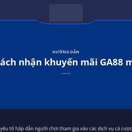
HƯỚNG DẪN
ách nhận khuyến mãi GA88 m
ếu tố hấp dẫn người chơi tham gia vào các dịch vụ cá cược