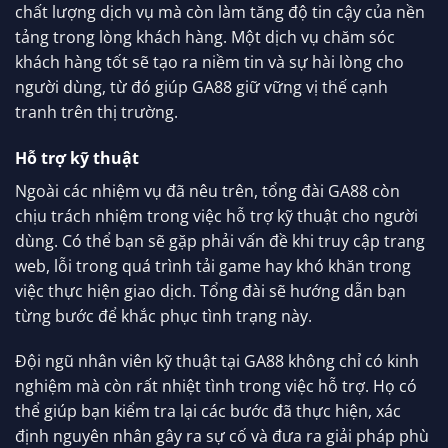
chất lượng dịch vụ mà còn làm tăng độ tin cậy của nền
tảng trong lòng khách hàng. Một dịch vụ chăm sóc
khách hàng tốt sẽ tạo ra niềm tin và sự hài lòng cho
người dùng, từ đó giúp GA88 giữ vững vị thế cạnh
tranh trên thị trường.
Hỗ trợ kỹ thuật
Ngoài các nhiệm vụ đã nêu trên, tổng đài GA88 còn
chịu trách nhiệm trong việc hỗ trợ kỹ thuật cho người
dùng. Có thể bạn sẽ gặp phải vấn đề khi truy cập trang
web, lỗi trong quá trình tải game hay khó khăn trong
việc thực hiện giao dịch. Tổng đài sẽ hướng dẫn bạn
từng bước để khắc phục tình trạng này.
Đội ngũ nhân viên kỹ thuật tại GA88 không chỉ có kinh
nghiệm mà còn rất nhiệt tình trong việc hỗ trợ. Họ có
thể giúp bạn kiểm tra lại các bước đã thực hiện, xác
định nguyên nhân gây ra sự cố và đưa ra giải pháp phù