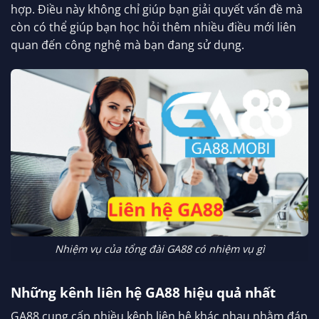
hợp. Điều này không chỉ giúp bạn giải quyết vấn đề mà
còn có thể giúp bạn học hỏi thêm nhiều điều mới liên
quan đến công nghệ mà bạn đang sử dụng.
Nhiệm vụ của tổng đài GA88 có nhiệm vụ gì
Những kênh liên hệ GA88 hiệu quả nhất
GA88 cung cấp nhiều kênh liên hệ khác nhau nhằm đáp