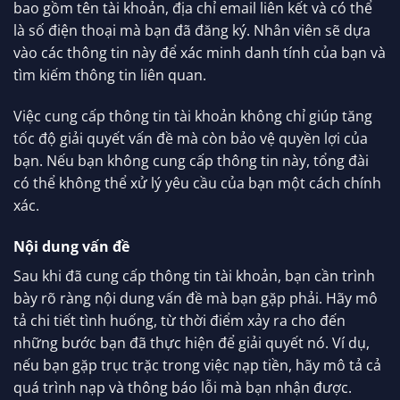
bao gồm tên tài khoản, địa chỉ email liên kết và có thể
là số điện thoại mà bạn đã đăng ký. Nhân viên sẽ dựa
vào các thông tin này để xác minh danh tính của bạn và
tìm kiếm thông tin liên quan.
Việc cung cấp thông tin tài khoản không chỉ giúp tăng
tốc độ giải quyết vấn đề mà còn bảo vệ quyền lợi của
bạn. Nếu bạn không cung cấp thông tin này, tổng đài
có thể không thể xử lý yêu cầu của bạn một cách chính
xác.
Nội dung vấn đề
Sau khi đã cung cấp thông tin tài khoản, bạn cần trình
bày rõ ràng nội dung vấn đề mà bạn gặp phải. Hãy mô
tả chi tiết tình huống, từ thời điểm xảy ra cho đến
những bước bạn đã thực hiện để giải quyết nó. Ví dụ,
nếu bạn gặp trục trặc trong việc nạp tiền, hãy mô tả cả
quá trình nạp và thông báo lỗi mà bạn nhận được.