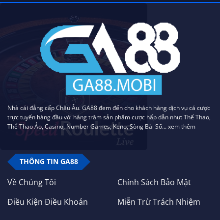
Nhà cái đẳng cấp Châu Âu. GA88 đem đến cho khách hàng dịch vụ cá cược
trực tuyến hàng đầu với hàng trăm sản phẩm cược hấp dẫn như: Thể Thao,
Thể Thao Ảo, Casino, Number Games, Keno, Sòng Bài Số... xem thêm
THÔNG TIN GA88
Về Chúng Tôi
Chính Sách Bảo Mật
Điều Kiện Điều Khoản
Miễn Trừ Trách Nhiệm