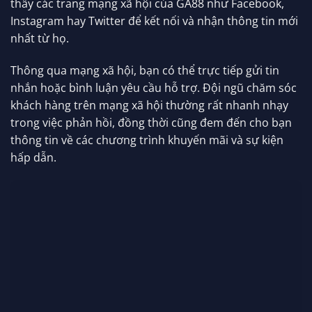
thấy các trang mạng xã hội của GA88 như Facebook,
Instagram hay Twitter để kết nối và nhận thông tin mới
nhất từ họ.
Thông qua mạng xã hội, bạn có thể trực tiếp gửi tin
nhắn hoặc bình luận yêu cầu hỗ trợ. Đội ngũ chăm sóc
khách hàng trên mạng xã hội thường rất nhanh nhạy
trong việc phản hồi, đồng thời cũng đem đến cho bạn
thông tin về các chương trình khuyến mãi và sự kiện
hấp dẫn.