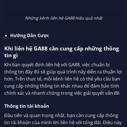
Những kênh liên hệ GA88 hiệu quả nhất
Hướng Dẫn Cược
Khi liên hệ GA88 cần cung cấp những thông
tin gì
Khi bạn quyết định liên hệ với GA88, việc chuẩn bị
thông tin đầy đủ sẽ giúp quá trình này diễn ra thuận lợi
hơn. Trên thực tế, mỗi kênh liên hệ có thể yêu cầu bạn
cung cấp những thông tin khác nhau để đảm bảo tính
chính xác và nhanh chóng trong việc giải quyết vấn đề.
Thông tin tài khoản
Đầu tiên và quan trọng nhất, bạn cần cung cấp thông
tin tài khoản của mình khi liên hệ với tổng đài. Điều này